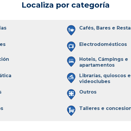
Localiza por categoría
ías
Cafés, Bares e Rest
es
Electrodomésticos
ción
Hoteis, Cámpings e
apartamentos
ática
Librarías, quioscos e
videoclubes
s
Outros
os
Talleres e concesio