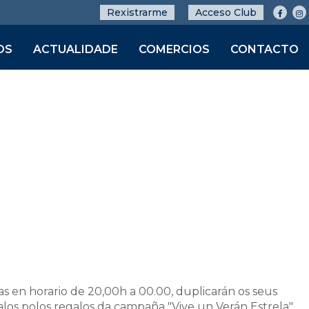
Rexistrarme
Acceso Club
OS
ACTUALIDADE
COMERCIOS
CONTACTO
as en horario de 20,00h a 00.00, duplicarán os seus
los polos regalos da campaña "Vive un Verán Estrela"