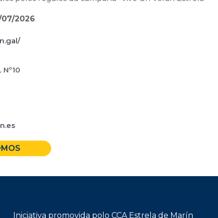
/07/2026
.gal/
 Nº10
n.es
OMOS
Iniciativa promovida polo CCA Estrela de Marín