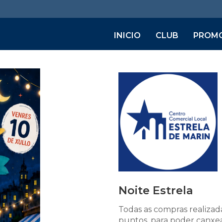
INICIO
CLUB
PROM
Noite Estrela
Todas as compras realizad
puntos, para poder canxea