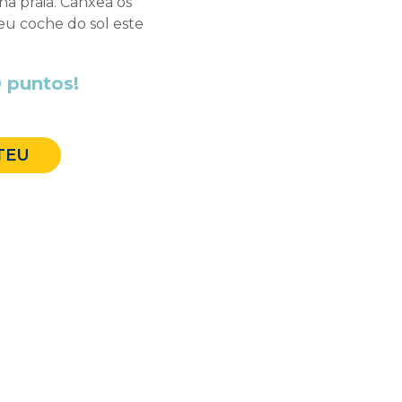
a praia. Canxea os
eu coche do sol este
 puntos!
TEU