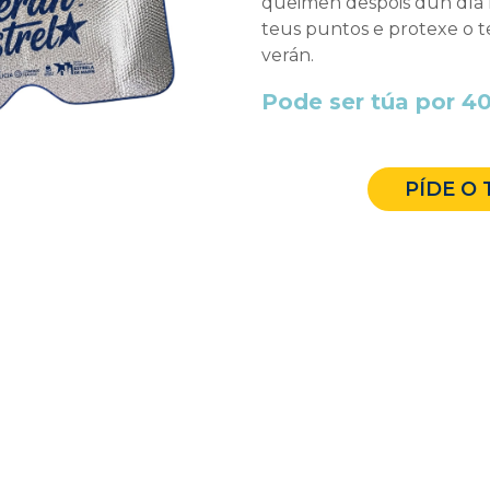
queimen despois dun día n
teus puntos e protexe o t
verán.
Pode ser túa por 40
PÍDE O 