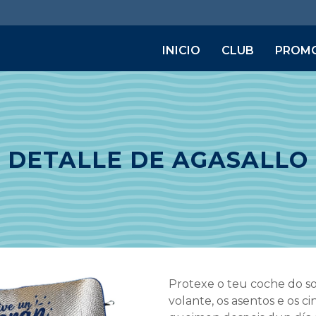
INICIO
CLUB
PROM
DETALLE DE AGASALLO
Protexe o teu coche do so
volante, os asentos e os c