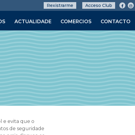
Rexistrarme
Acceso Club
OS
ACTUALIDADE
COMERCIOS
CONTACTO
l e evita que o
intos de seguridade